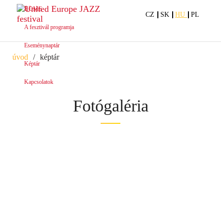
HOME
CZ
SK
HU
PL
A fesztivál programja
Eseménynaptár
úvod
képtár
Képtár
Kapcsolatok
Fotógaléria