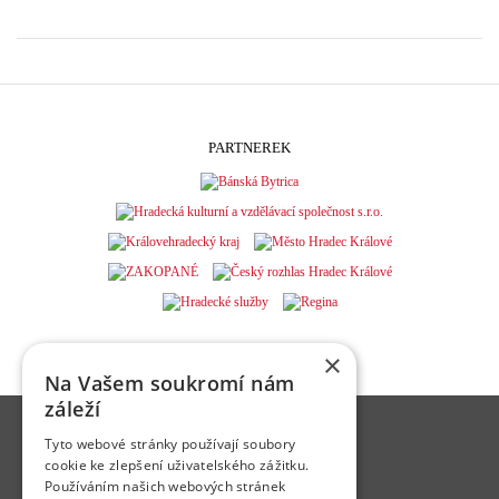
PARTNEREK
×
Na Vašem soukromí nám
záleží
Hradecká kulturní a vzdělávací společnost s.r.o.
Tyto webové stránky používají soubory
Československé armády 300/22
cookie ke zlepšení uživatelského zážitku.
500 03 Hradec Králové
Používáním našich webových stránek
Email:
zdena.liskova@adalbertinum.cz