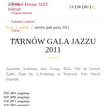
HOME
CZ
SK
HU
PL
Program festiwalu
Kalendarz wydarzeń
úvod
galeria
tarnów gala jazzu 2011
Galeria
TARNÓW GALA JAZZU
Kontakty
2011
Apostolis Anthimos Jazz Group, RGG Trio & Leszek
Żądło, Teatr im. L.Solskiego w Tarnowie. Fot.: Paweł
Topolski
TOP_8861_imagelarge
TOP_8866_imagelarge
TOP_8871_imagelarge
TOP_8865_imagelarge