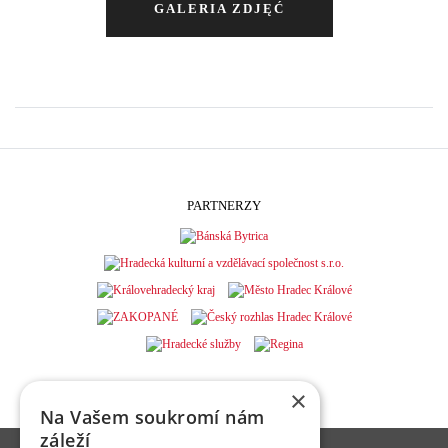
GALERIA ZDJĘĆ
PARTNERZY
×
Na Vašem soukromí nám
záleží