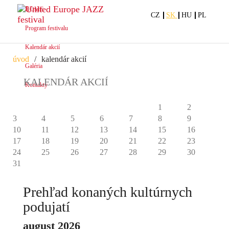
HOME
CZ
SK
HU
PL
Program festivalu
Kalendár akcií
úvod
kalendár akcií
Galéria
KALENDÁR AKCIÍ
Kontakty
august 2026
1
2
3
4
5
6
7
8
9
10
11
12
13
14
15
16
17
18
19
20
21
22
23
24
25
26
27
28
29
30
31
Prehľad konaných kultúrnych
podujatí
august 2026