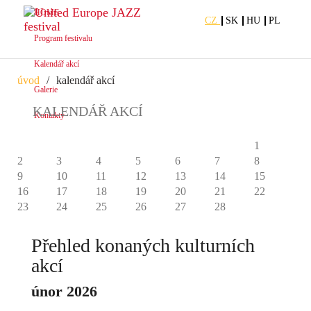
HOME
CZ
SK
HU
PL
Program festivalu
Kalendář akcí
úvod
kalendář akcí
Galerie
KALENDÁŘ AKCÍ
Kontakty
únor 2026
1
2
3
4
5
6
7
8
9
10
11
12
13
14
15
16
17
18
19
20
21
22
23
24
25
26
27
28
Přehled konaných kulturních
akcí
únor 2026