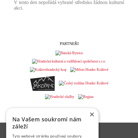
V tento den nepořádá vybrané středisko žádnou kulturní
akci.
PARTNEŘI
×
Na Vašem soukromí nám
záleží
Hradecká kulturní a vzdělávací společnost s.r.o.
Tyto webové stránky používají soubory